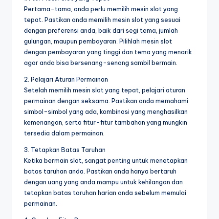
Pertama-tama, anda perlu memilih mesin slot yang
tepat. Pastikan anda memilih mesin slot yang sesuai
dengan preferensi anda, baik dari segi tema, jumlah
gulungan, maupun pembayaran. Pilihlah mesin slot
dengan pembayaran yang tinggi dan tema yang menarik
agar anda bisa bersenang-senang sambil bermain.
2. Pelajari Aturan Permainan
Setelah memilih mesin slot yang tepat, pelajari aturan
permainan dengan seksama. Pastikan anda memahami
simbol-simbol yang ada, kombinasi yang menghasilkan
kemenangan, serta fitur-fitur tambahan yang mungkin
tersedia dalam permainan.
3. Tetapkan Batas Taruhan
Ketika bermain slot, sangat penting untuk menetapkan
batas taruhan anda. Pastikan anda hanya bertaruh
dengan uang yang anda mampu untuk kehilangan dan
tetapkan batas taruhan harian anda sebelum memulai
permainan.